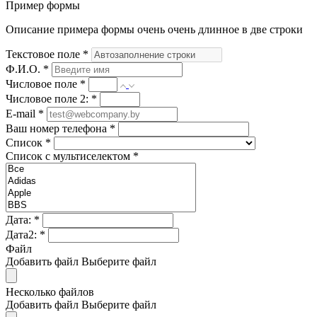
Пример формы
Описание примера формы очень очень длинное в две строки
Текстовое поле
*
Ф.И.О.
*
Числовое поле
*
Числовое поле 2:
*
E-mail
*
Ваш номер телефона
*
Список
*
Список с мультиселектом
*
Дата:
*
Дата2:
*
Файл
Добавить файл
Выберите файл
Несколько файлов
Добавить файл
Выберите файл